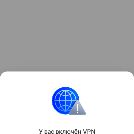
Звёздные родители
У вас включ
ён
V
P
N