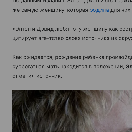
По данным издания, Элтон Джон и его гражда
же самую женщину, которая
родила
для них 
«Элтон и Дэвид любят эту женщину как сестр
цитирует агентство слова источника из окру
Как ожидается, рождение ребенка произойдет
суррогатная мать находится в положении, Эл
отметил источник.