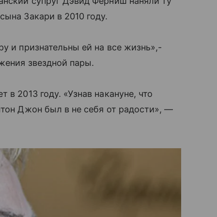
нский супруг Дэвид Фёрниш наняли ту
сына Закари в 2010 году.
у и признательны ей на все жизнь»,-
жения звездной пары.
 в 2013 году. «Узнав накануне, что
тон Джон был в не себя от радости», —