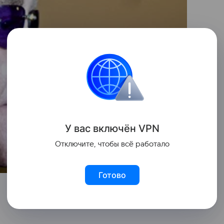
У вас включ
ён
V
P
N
Отключите, чтобы всё работало
Готово