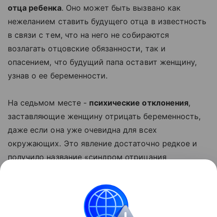
отца ребенка
. Оно может быть вызвано как
нежеланием ставить будущего отца в известность
в связи с тем, что на него не собираются
возлагать отцовские обязанности, так и
опасением, что будущий папа оставит женщину,
узнав о ее беременности.
На седьмом месте -
психические отклонения
,
заставляющие женщину отрицать беременность,
даже если она уже очевидна для всех
окружающих. Это явление достаточно редкое и
получило название «синдром отрицания
беременности», но оно заслуживает серьезного
внимания медицинских работников, таких, как
гинекологи и психиатры, а также работников
социальных служб.