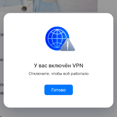
женам более 90% детей, чьи отцы вновь
кой проблемой сталкивается более 60%
У вас включ
ён
V
P
N
Отключите, чтобы всё работало
облемой сталкиваются около 44% женщин,
Готово
нового мужа при наличии собственных