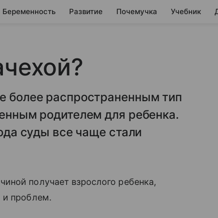
Беременность
Развитие
Почемучка
Учебник
ачехой?
се более распространенным тип
венным родителем для ребенка.
вода суды все чаще стали
иной получает взрослого ребенка,
 и проблем.