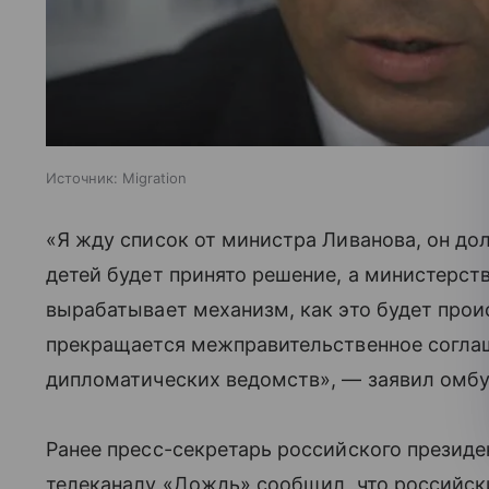
Источник:
Migration
«Я жду список от министра Ливанова, он до
детей будет принято решение, а министерст
вырабатывает механизм, как это будет прои
прекращается межправительственное соглаш
дипломатических ведомств», — заявил омбу
Ранее пресс-секретарь российского президе
телеканалу «Дождь» сообщил, что российск