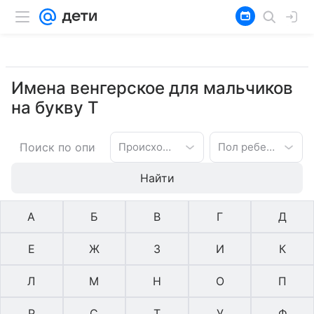
Имена венгерское для мальчиков
на букву Т
Происхождение имени
Пол ребенка
Найти
А
Б
В
Г
Д
Е
Ж
З
И
К
Л
М
Н
О
П
Р
С
Т
У
Ф