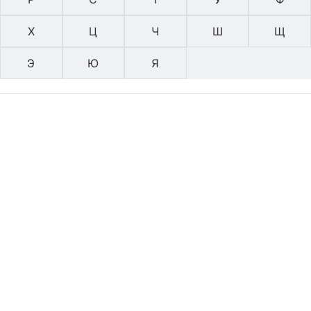
Х
Ц
Ч
Ш
Щ
Э
Ю
Я