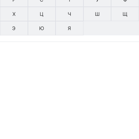
Х
Ц
Ч
Ш
Щ
Э
Ю
Я