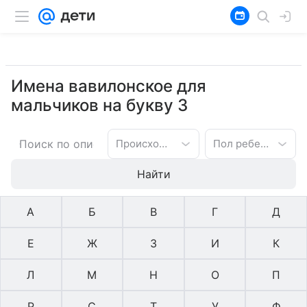
Имена вавилонское для
мальчиков на букву З
Происхождение имени
Пол ребенка
Найти
А
Б
В
Г
Д
Е
Ж
З
И
К
Л
М
Н
О
П
Р
С
Т
У
Ф