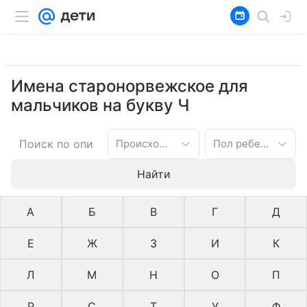
Имена старонорвежское для
мальчиков на букву Ч
Происхождение имени
Пол ребенка
Найти
А
Б
В
Г
Д
Е
Ж
З
И
К
Л
М
Н
О
П
Р
С
Т
У
Ф