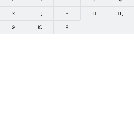
Х
Ц
Ч
Ш
Щ
Э
Ю
Я