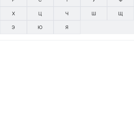
Х
Ц
Ч
Ш
Щ
Э
Ю
Я