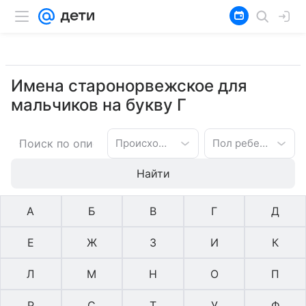
Имена старонорвежское для
мальчиков на букву Г
Происхождение имени
Пол ребенка
Найти
А
Б
В
Г
Д
Е
Ж
З
И
К
Л
М
Н
О
П
Р
С
Т
У
Ф