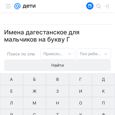
Имена дагестанское для
мальчиков на букву Г
Происхождение имени
Пол ребенка
Найти
А
Б
В
Г
Д
Е
Ж
З
И
К
Л
М
Н
О
П
Р
С
Т
У
Ф