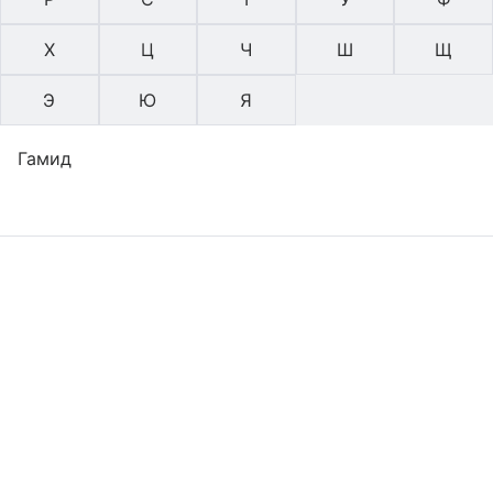
Х
Ц
Ч
Ш
Щ
Э
Ю
Я
Гамид