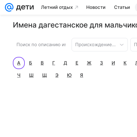
Летний отдых
Новости
Статьи
Имена дагестанское для мальчико
Происхождение имени
П
А
Б
В
Г
Д
Е
Ж
З
И
К
Ч
Ш
Щ
Э
Ю
Я