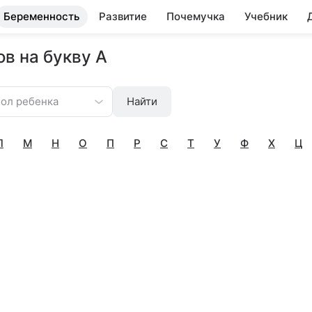
Беременность
Развитие
Почемучка
Учебник
в на букву А
ол ребенка
Найти
Л
М
Н
О
П
Р
С
Т
У
Ф
Х
Ц