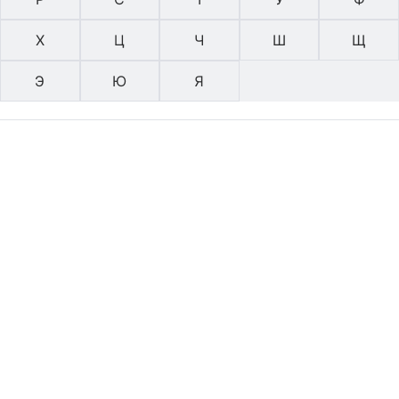
Х
Ц
Ч
Ш
Щ
Э
Ю
Я