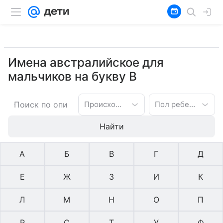
Имена австралийское для
мальчиков на букву В
Происхождение имени
Пол ребенка
Найти
А
Б
В
Г
Д
Е
Ж
З
И
К
Л
М
Н
О
П
Р
С
Т
У
Ф