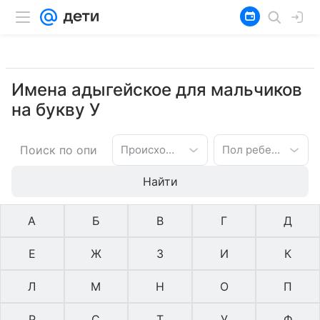
Имена адыгейское для мальчиков
на букву У
Происхождение имени
Пол ребенка
Найти
А
Б
В
Г
Д
Е
Ж
З
И
К
Л
М
Н
О
П
Р
С
Т
У
Ф