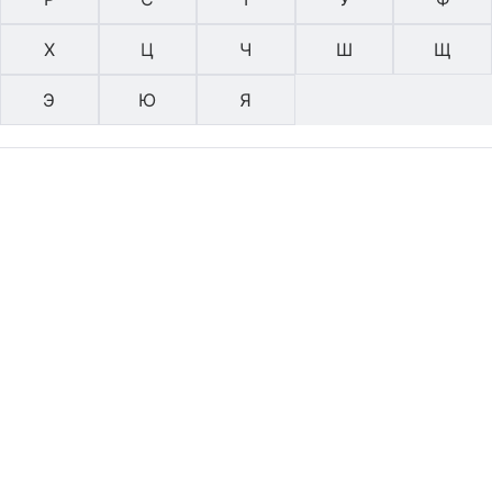
Х
Ц
Ч
Ш
Щ
Э
Ю
Я