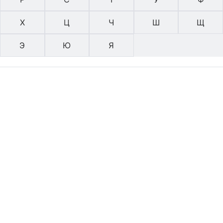
Х
Ц
Ч
Ш
Щ
Э
Ю
Я