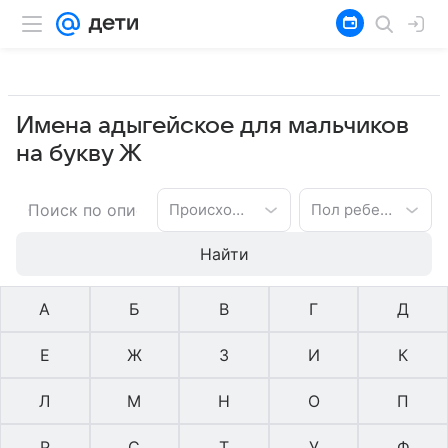
Имена адыгейское для мальчиков
на букву Ж
Происхождение имени
Пол ребенка
Найти
А
Б
В
Г
Д
Е
Ж
З
И
К
Л
М
Н
О
П
Р
С
Т
У
Ф