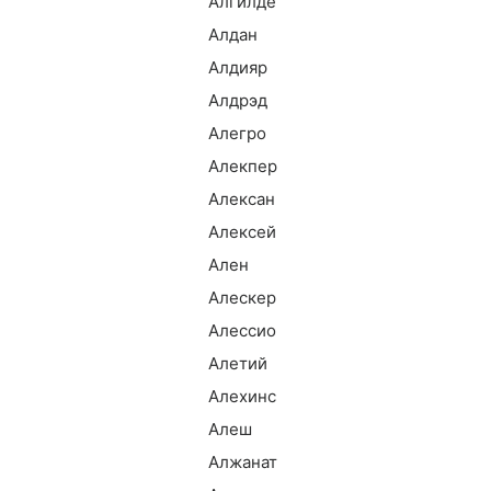
Алгилде
Алдан
Алдияр
Алдрэд
Алегро
Алекпер
Алексан
Алексей
Ален
Алескер
Алессио
Алетий
Алехинс
Алеш
Алжанат