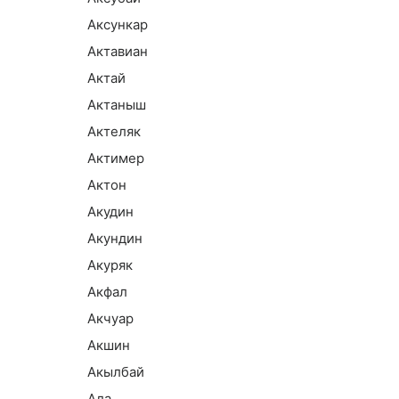
Аксункар
Актавиан
Актай
Актаныш
Актеляк
Актимер
Актон
Акудин
Акундин
Акуряк
Акфал
Акчуар
Акшин
Акылбай
Ала