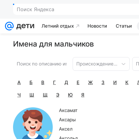
Поиск Яндекса
Летний отдых
Новости
Статьи
Имена для мальчиков
Происхождение имени
П
А
Б
В
Г
Д
Е
Ж
З
И
К
Ч
Ш
Щ
Э
Ю
Я
Аксамат
Аксары
Аксел
Аксольд