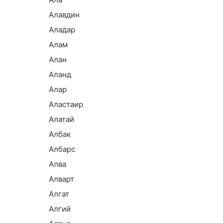
Алавдин
Аладар
Алам
Алан
Аланд
Алар
Аластаир
Алатай
Албак
Албарс
Алва
Алварт
Алгат
Алгий