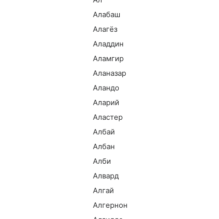
Алабаш
Алагёз
Аладдин
Аламгир
Аланазар
Аландо
Аларий
Аластер
Албай
Албан
Алби
Алвард
Алгай
Алгернон