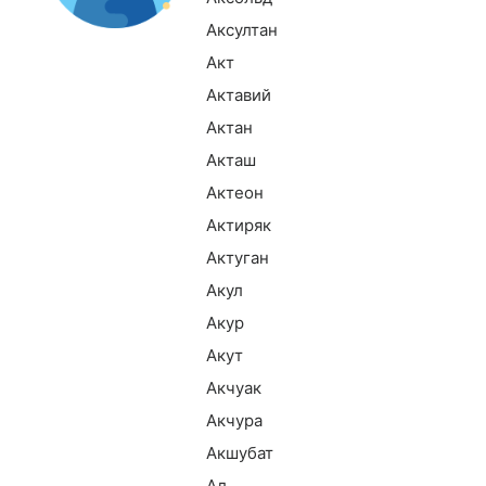
Аксултан
Акт
Актавий
Актан
Акташ
Актеон
Актиряк
Актуган
Акул
Акур
Акут
Акчуак
Акчура
Акшубат
Ал