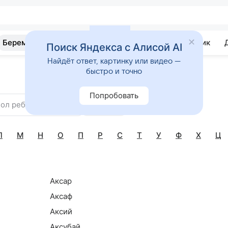
Беременность
Развитие
Почемучка
Учебник
Поиск Яндекса с Алисой AI
Найдёт ответ, картинку или видео —
быстро и точно
Попробовать
ол ребенка
Найти
Л
М
Н
О
П
Р
С
Т
У
Ф
Х
Ц
Аксар
Аксаф
Аксий
Аксубай