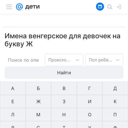
Имена венгерское для девочек на
букву Ж
Происхождение имени
Пол ребенка
Найти
А
Б
В
Г
Д
Е
Ж
З
И
К
Л
М
Н
О
П
Р
С
Т
У
Ф