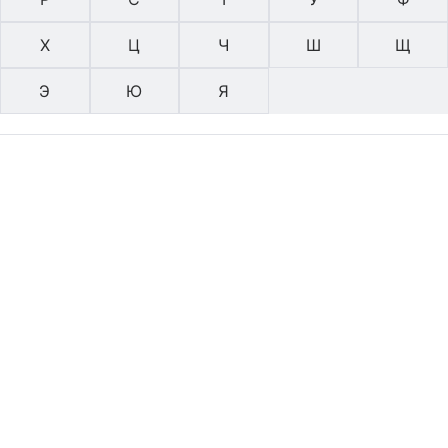
Х
Ц
Ч
Ш
Щ
Э
Ю
Я