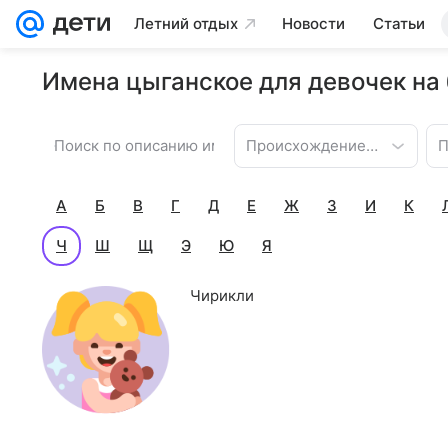
Летний отдых
Новости
Статьи
Имена цыганское для девочек на 
Происхождение имени
П
А
Б
В
Г
Д
Е
Ж
З
И
К
Ч
Ш
Щ
Э
Ю
Я
Чирикли