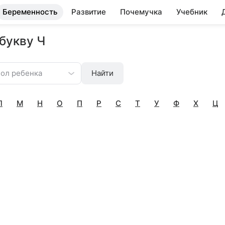
Беременность
Развитие
Почемучка
Учебник
букву Ч
ол ребенка
Найти
Л
М
Н
О
П
Р
С
Т
У
Ф
Х
Ц