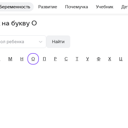
Беременность
Развитие
Почемучка
Учебник
Де
 на букву О
ол ребенка
Найти
Л
М
Н
О
П
Р
С
Т
У
Ф
Х
Ц