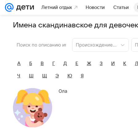
Летний отдых
Новости
Статьи
Имена скандинавское для девочек
Происхождение имени
П
А
Б
В
Г
Д
Е
Ж
З
И
К
Ч
Ш
Щ
Э
Ю
Я
Ола