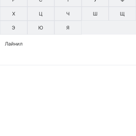
Х
Ц
Ч
Ш
Щ
Э
Ю
Я
Лайнил