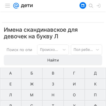
Имена скандинавское для
девочек на букву Л
Происхождение имени
Пол ребенка
Найти
А
Б
В
Г
Д
Е
Ж
З
И
К
Л
М
Н
О
П
Р
С
Т
У
Ф