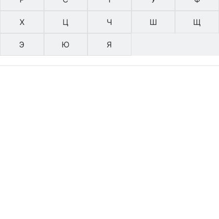
Х
Ц
Ч
Ш
Щ
Э
Ю
Я