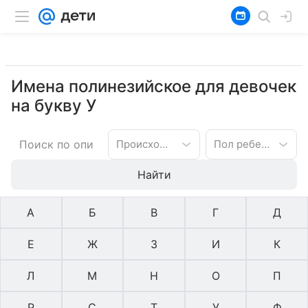
Имена полинезийское для девочек
на букву У
Происхождение имени
Пол ребенка
Найти
А
Б
В
Г
Д
Е
Ж
З
И
К
Л
М
Н
О
П
Р
С
Т
У
Ф