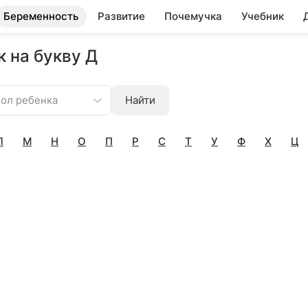
Беременность
Развитие
Почемучка
Учебник
 на букву Д
ол ребенка
Найти
Л
М
Н
О
П
Р
С
Т
У
Ф
Х
Ц