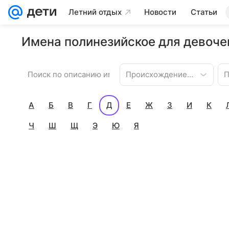
Летний отдых
Новости
Статьи
Имена полинезийское для девочек
Происхождение имени
П
А
Б
В
Г
Д
Е
Ж
З
И
К
Ч
Ш
Щ
Э
Ю
Я