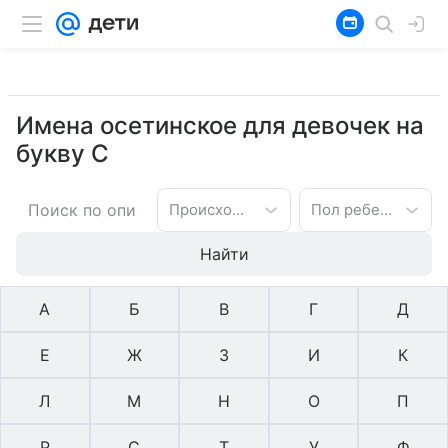
Имена осетинское для девочек на
букву С
Происхождение имени
Пол ребенка
Найти
А
Б
В
Г
Д
Е
Ж
З
И
К
Л
М
Н
О
П
Р
С
Т
У
Ф