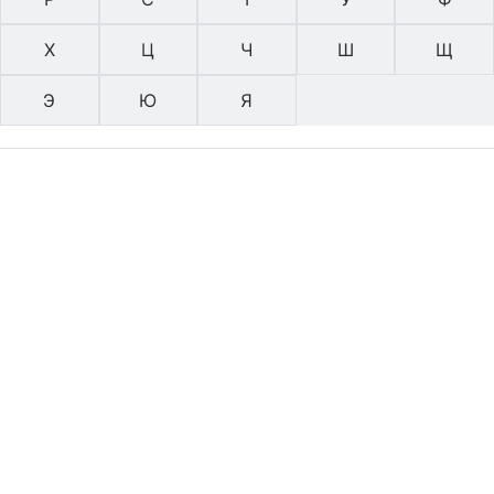
Х
Ц
Ч
Ш
Щ
Э
Ю
Я