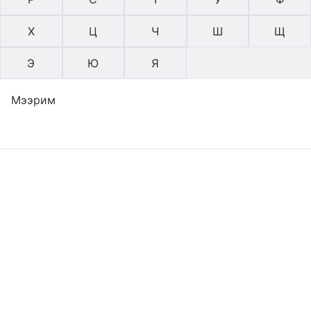
Х
Ц
Ч
Ш
Щ
Э
Ю
Я
Мээрим