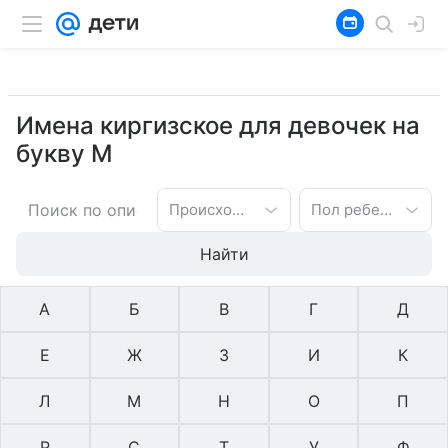
Имена киргизское для девочек на
букву М
Происхождение имени
Пол ребенка
Найти
А
Б
В
Г
Д
Е
Ж
З
И
К
Л
М
Н
О
П
Р
С
Т
У
Ф