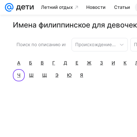
Летний отдых
Новости
Статьи
Имена филиппинское для девочек
Происхождение имени
П
А
Б
В
Г
Д
Е
Ж
З
И
К
Ч
Ш
Щ
Э
Ю
Я