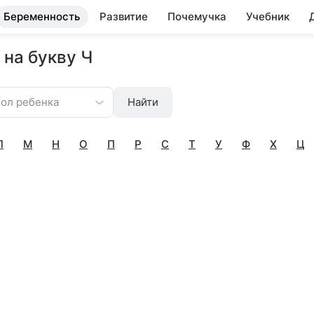
Беременность
Развитие
Почемучка
Учебник
 на букву Ч
ол ребенка
Найти
Л
М
Н
О
П
Р
С
Т
У
Ф
Х
Ц