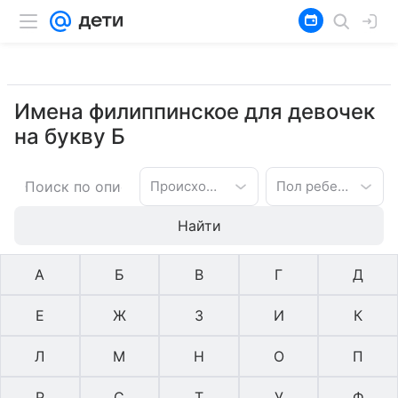
Имена филиппинское для девочек
на букву Б
Происхождение имени
Пол ребенка
Найти
А
Б
В
Г
Д
Е
Ж
З
И
К
Л
М
Н
О
П
Р
С
Т
У
Ф