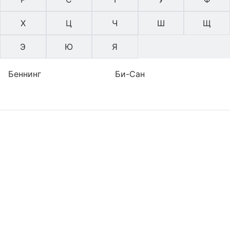
Х
Ц
Ч
Ш
Щ
Э
Ю
Я
Беннинг
Би-Сан