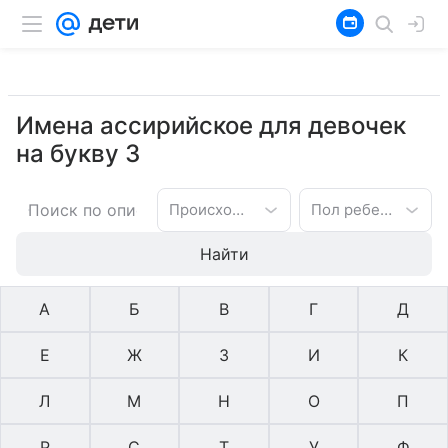
Имена ассирийское для девочек
на букву З
Происхождение имени
Пол ребенка
Найти
А
Б
В
Г
Д
Е
Ж
З
И
К
Л
М
Н
О
П
Р
С
Т
У
Ф