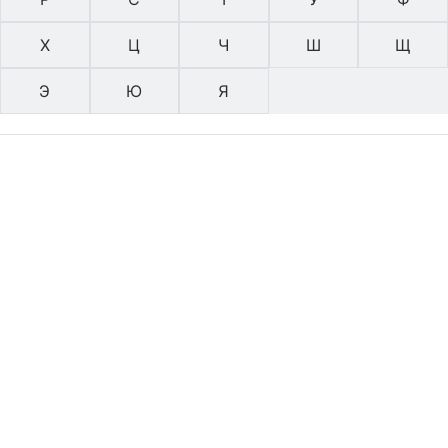
Х
Ц
Ч
Ш
Щ
Э
Ю
Я