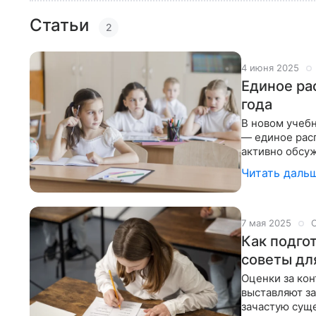
Статьи
2
4 июня 2025
Единое ра
года
В новом учеб
— единое расп
активно обсуж
возникают но
Читать даль
7 мая 2025
Как подго
советы дл
Оценки за кон
выставляют за
зачастую суще