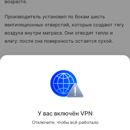
возрасте.
Производитель установил по бокам шесть
вентиляционных отверстий, которые создают тягу
воздуха внутри матраса. Они отводят тепло и
влагу: после сна поверхность остается сухой.
Статья носит информационный характер и не
является руководством к действию и
медицинской рекомендацией. Перед покупкой
матраса убедитесь, что жесткость подходит
ребенку и при необходимости
проконсультируйтесь с врачом.
У вас включ
ён
V
P
N
Поделиться
Отключите, чтобы всё работало