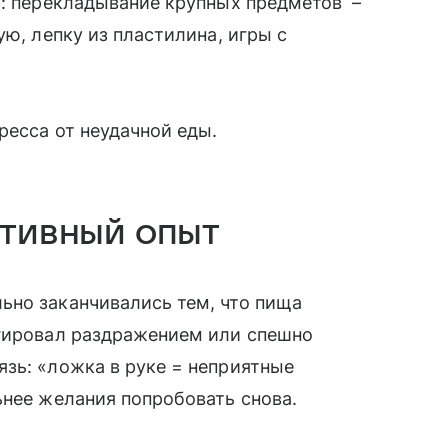
ы: перекладывание крупных предметов –
ую, лепку из пластилина, игры с
тресса от неудачной еды.
ативный опыт
ьно заканчивались тем, что пища
агировал раздражением или спешно
зь: «ложка в руке = неприятные
ьнее желания попробовать снова.