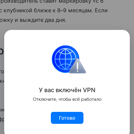
Производитель ставит маркировку «с 6
с клубникой ближе к 8–9 месяцам. Если
ожку и выждите два дня.
рогом
ом, без крахмала и загустителей.
жной крупинкой — ребенок учится
У вас включ
ён
V
P
N
Отключите, чтобы всё работало
ого питания. В составе нет
Готово
фруктов и яблочного сока.