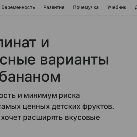
Беременность
Развитие
Почемучка
Учебник
пинат и
есные варианты
 бананом
ость и минимум риска
самых ценных детских фруктов.
о хочет расширять вкусовые