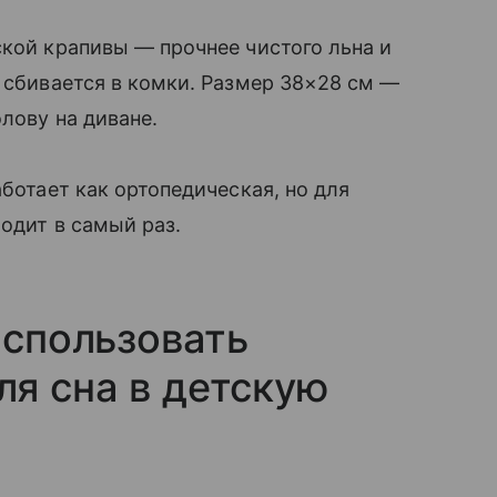
ской крапивы — прочнее чистого льна и
е сбивается в комки. Размер 38×28 см —
олову на диване.
аботает как ортопедическая, но для
ходит в самый раз.
использовать
я сна в детскую