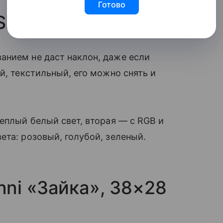
Готово
SHI в форме лисы
анием не даст наклон, даже если
й, текстильный, его можно снять и
теплый белый свет, вторая — с RGB и
ета: розовый, голубой, зеленый.
ni «Зайка», 38×28