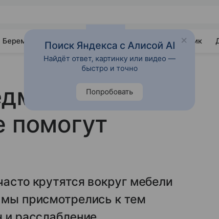
Беременность
Развитие
Почемучка
Учебник
Поиск Яндекса с Алисой AI
Найдёт ответ, картинку или видео —
быстро и точно
едмета для
Попробовать
е помогут
часто крутятся вокруг мебели
 мы присмотрелись к тем
н и расслабление.