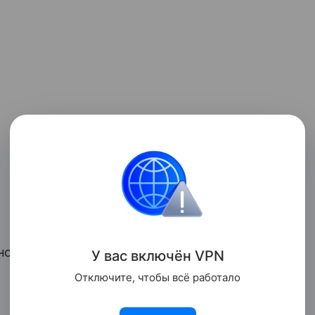
очи, и для дневного сна, когда солнце в
У вас включ
ён
V
P
N
Отключите, чтобы всё работало