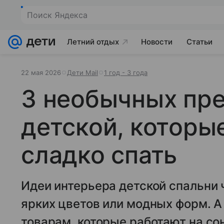
Поиск Яндекса
Летний отдых
Новости
Статьи
22 мая 2026
Дети Mail
1 год - 3 года
3 необычных пр
детской, которы
сладко спать
Идеи интерьера детской спальни 
ярких цветов или модных форм. А
товарам, которые работают на со