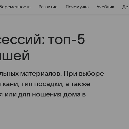
Беременность
Развитие
Почемучка
Учебник
Де
ессий: топ-5
ышей
альных материалов. При выборе
кани, тип посадки, а также
я или для ношения дома в