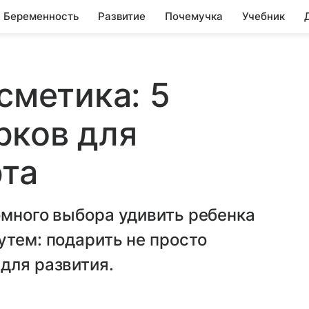
Беременность
Развитие
Почемучка
Учебник
сметика: 5
рков для
рта
омного выбора удивить ребенка
утем: подарить не просто
для развития.