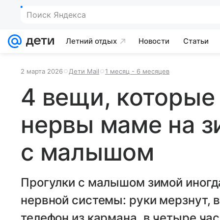
Поиск Яндекса
Летний отдых
Новости
Статьи
2 марта 2026
Дети Mail
1 месяц - 6 месяцев
4 вещи, которые
нервы маме на з
с малышом
Прогулки с малышом зимой иногд
нервной системы: руки мерзнут,
телефон из кармана, в четыре час