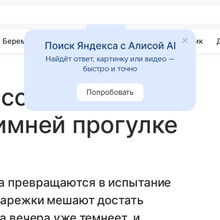
Беременность
Развитие
Почемучка
Учебник
Поиск Яндекса с Алисой AI
Найдёт ответ, картинку или видео —
быстро и точно
 сохранят
Попробовать
имней прогулке
а превращаются в испытание
 варежки мешают достать
а вечера уже темнеет, и