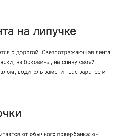
та на липучке
ется с дорогой. Светоотражающая лента
яски, на боковины, на спину своей
налом, водитель заметит вас заранее и
очки
тается от обычного повербанка: он