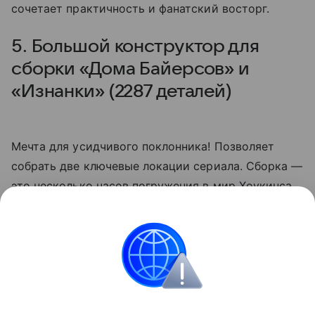
сочетает практичность и фанатский восторг.
5. Большой конструктор для
сборки «Дома Байерсов» и
«Изнанки» (2287 деталей)
Мечта для усидчивого поклонника! Позволяет
собрать две ключевые локации сериала. Сборка —
это несколько часов погружения в мир Хоукинса.
Развивает внимание и пространственное
мышление. Идеальный подарок для подростка или
взрослого коллекционера, который хочет
воссоздать вселенную ОСД своими руками.
Самый масштабный и впечатляющий вариант в
подборке.