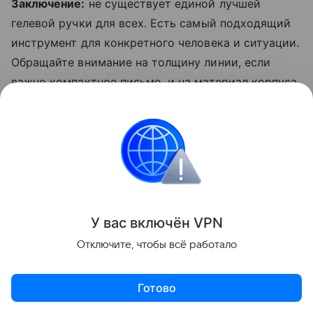
Заключение:
не существует единой лучшей
гелевой ручки для всех. Есть самый подходящий
инструмент для конкретного человека и ситуации.
Обращайте внимание на толщину линии, если
важно компактное письмо, и на материал корпуса,
если инструмент должен переживать активное
использование. Надеемся, наш разбор поможет
вам ручку, которая поможет получать
удовольствие от красивых, четких записей на
бумаге, ведь даже в в цифровую эпоху оно никуда
не делось.
У вас включ
ён
V
P
N
Поделиться
Отключите, чтобы всё работало
Готово