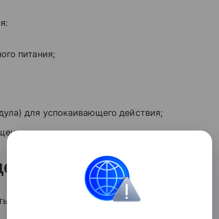
я:
ого питания;
дула) для успокаивающего действия;
щения свежести.
детских бальзамов
ть бальзамам с плотной текстурой,