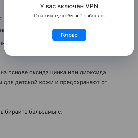
У вас включ
ён
V
P
N
Отключите, чтобы всё работало
;
ния;
Готово
ния защитного барьера и
на основе оксида цинка или диоксида
ы для детской кожи и предохраняют от
ыбирайте бальзамы с: