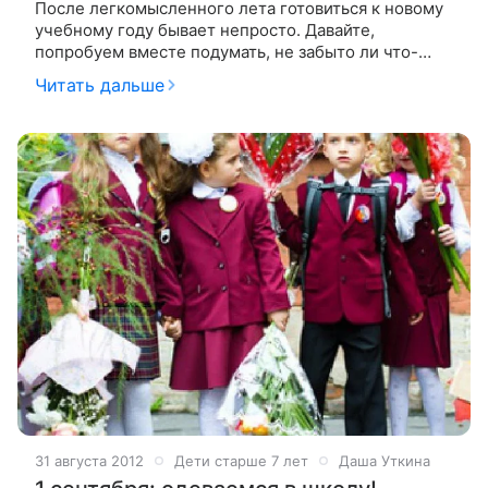
После легкомысленного лета готовиться к новому
учебному году бывает непросто. Давайте,
попробуем вместе подумать, не забыто ли что-
нибудь важное Проходят последние дни бабьего
Читать дальше
лета, и даже самые оптимистичные родители
31 августа 2012
Дети старше 7 лет
Даша Уткина