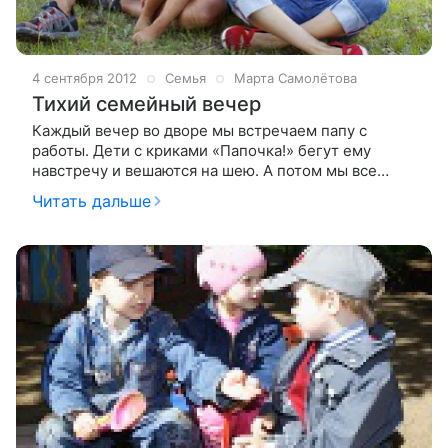
4 сентября 2012
Семья
Марта Самолётова
Тихий семейный вечер
Каждый вечер во дворе мы встречаем папу с
работы. Дети с криками «Папочка!» бегут ему
навстречу и вешаются на шею. А потом мы все
вместе, взявшись за руки, идем домой. И папа у нас
Читать дальше
становится от этого добрым, белым