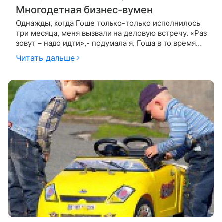
Многодетная бизнес-вумен
Однажды, когда Гоше только-только исполнилось
три месяца, меня вызвали на деловую встречу. «Раз
зовут – надо идти»,- подумала я. Гоша в то время
был грудной младенец, ничем кроме молока не
Читать дальше
питался. А я, начитавшись