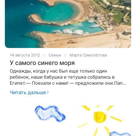
14 августа 2012
Семья
Марта Самолётова
У самого синего моря
Однажды, когда у нас был еще только один
ребенок, наши бабушка и тетушка собрались в
Египет.— Поехали с нами! — предложили они.Папа
наш работал, а мы с маленькой Настей согласились.
Читать дальше
Знали бы мы какие нас ждут приключения