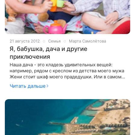
21 августа 2012
Семья
Марта Самолётова
Я, бабушка, дача и другие
приключения
Наша дача - это кладезь удивительных вещей:
например, рядом с креслом из детства моего мужа
Жени стоит шкаф моего прадедушки. Или в самом
дальнем пыльном углу может найтись футляр от
Читать дальше
моих детских темных очков. А