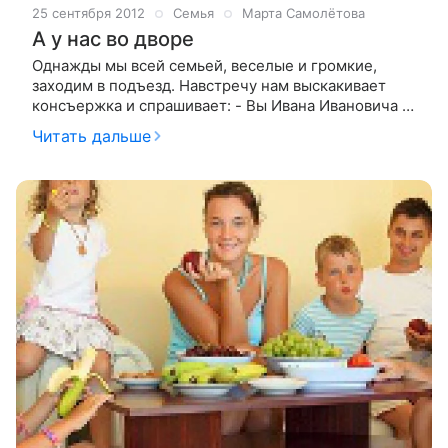
25 сентября 2012
Семья
Марта Самолётова
А у нас во дворе
Однажды мы всей семьей, веселые и громкие,
заходим в подъезд. Навстречу нам выскакивает
консъержка и спрашивает: - Вы Ивана Ивановича не
встречали? Какого еще Ивана Ивановича? - Иван
Читать дальше
Иванович из 8-го подъезда.