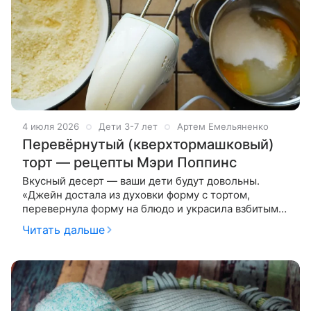
4 июля 2026
Дети 3-7 лет
Артем Емельяненко
Перевёрнутый (кверхтормашковый)
торт — рецепты Мэри Поппинс
Вкусный десерт — ваши дети будут довольны.
«Джейн достала из духовки форму с тортом,
перевернула форму на блюдо и украсила взбитым
кремом. — Замечательно! — воскликнула Мэри
Читать дальше
Поппинс. — Мы больше никогда не