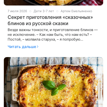
7 июля 2026
Дети 3-7 лет
Артем Емельяненко
Секрет приготовления «сказочных»
блинов из русской сказки
Везде важны тонкости, и приготовление блинов —
не исключение. – Как нам быть, что нам есть? –
Постой, – молвила старуха, – я попробую
жерновцы. Взяла жерновцы и стала молоть: ан блин
Читать дальше
да пирог, блин да пирог,