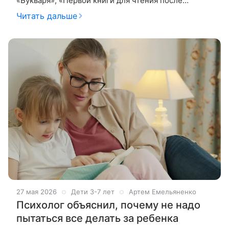
«Букваря», «Первой книги для чтения после
букваря» и «Первых прописей после букваря» Анна
Читать дальше
Мельникова рассказала о
27 мая 2026
Дети 3-7 лет
Артем Емельяненко
Психолог объяснил, почему не надо
пытаться все делать за ребенка