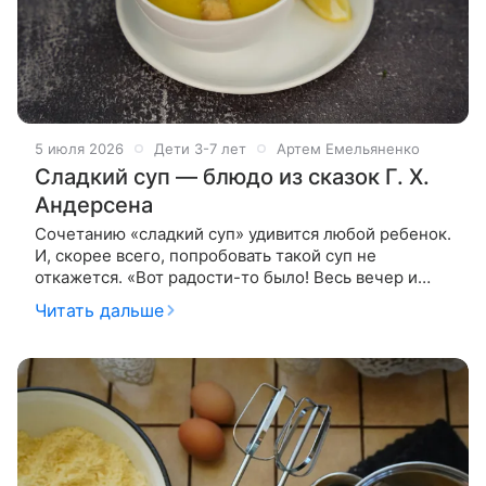
5 июля 2026
Дети 3-7 лет
Артем Емельяненко
Сладкий суп — блюдо из сказок Г. Х.
Андерсена
Сочетанию «сладкий суп» удивится любой ребенок.
И, скорее всего, попробовать такой суп не
откажется. «Вот радости-то было! Весь вечер и
весь следующий день стоял на огне горшочек, и в
Читать дальше
городе не осталось ни