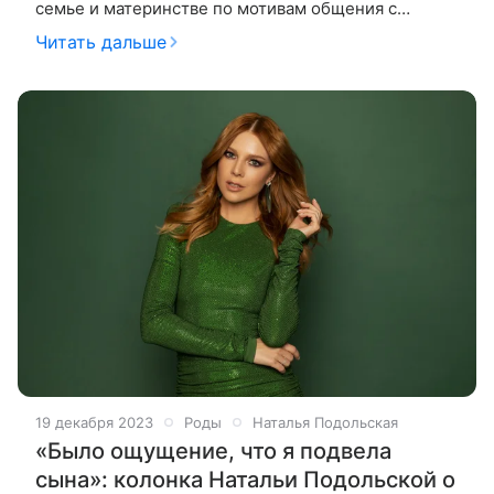
семье и материнстве по мотивам общения с
гостями своего YouTube-шоу «Ваша Наташа». На
Читать дальше
этот раз гостьей студии стала
19 декабря 2023
Роды
Наталья Подольская
«Было ощущение, что я подвела
сына»: колонка Натальи Подольской о