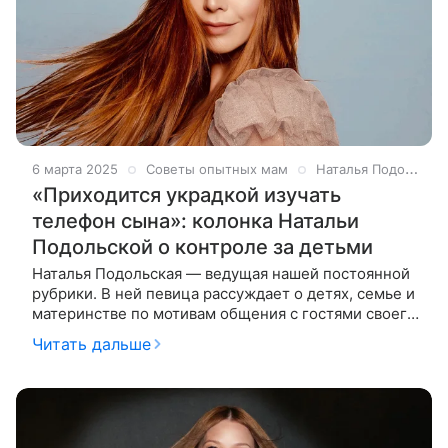
6 марта 2025
Советы опытных мам
Наталья Подольская
«Приходится украдкой изучать
телефон сына»: колонка Натальи
Подольской о контроле за детьми
Наталья Подольская — ведущая нашей постоянной
рубрики. В ней певица рассуждает о детях, семье и
материнстве по мотивам общения с гостями своего
шоу «Ваша Наташа». На этот раз гостьей студии
Читать дальше
стала певица Катя Лель,