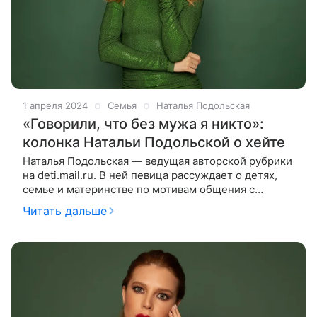
1 апреля 2024
Семья
Наталья Подольская
«Говорили, что без мужа я никто»:
колонка Натальи Подольской о хейте
Наталья Подольская — ведущая авторской рубрики
на deti.mail.ru. В ней певица рассуждает о детях,
семье и материнстве по мотивам общения с
гостями своего YouTube-шоу «Ваша Наташа». На
Читать дальше
этот раз гостьей студии стала