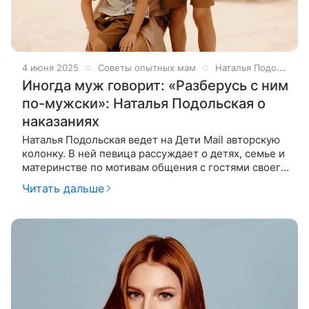
4 июня 2025
Советы опытных мам
Наталья Подольская
Иногда муж говорит: «Разберусь с ним
по-мужски»: Наталья Подольская о
наказаниях
Наталья Подольская ведет на Дети Mail авторскую
колонку. В ней певица рассуждает о детях, семье и
материнстве по мотивам общения с гостями своего
шоу «Ваша Наташа». ​На этот раз гостьей студии
Читать дальше
стала блогер и дизайнер