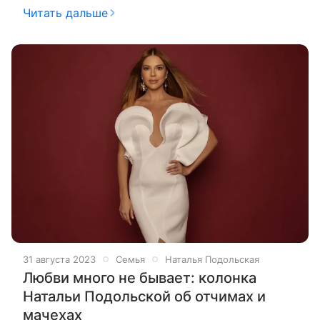
гостями своего YouTube-шоу «Ваша Наташа». На
Читать дальше
этот раз гостьей студии стала
31 августа 2023
Семья
Наталья Подольская
Любви много не бывает: колонка
Натальи Подольской об отчимах и
мачехах