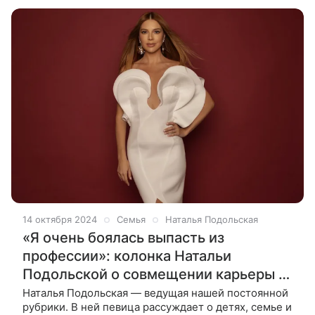
14 октября 2024
Семья
Наталья Подольская
«Я очень боялась выпасть из
профессии»: колонка Натальи
Подольской о совмещении карьеры и
материнства
Наталья Подольская — ведущая нашей постоянной
рубрики. В ней певица рассуждает о детях, семье и