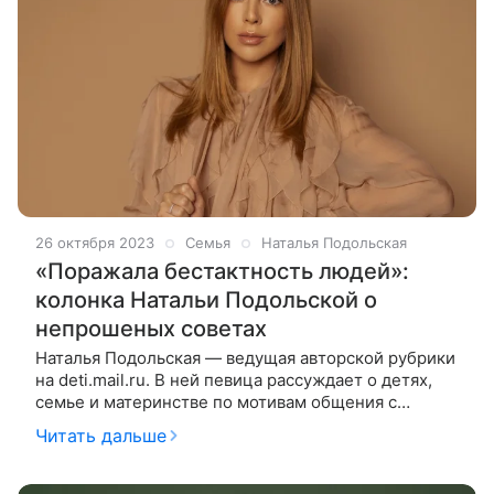
26 октября 2023
Семья
Наталья Подольская
«Поражала бестактность людей»:
колонка Натальи Подольской о
непрошеных советах
Наталья Подольская — ведущая авторской рубрики
на deti.mail.ru. В ней певица рассуждает о детях,
семье и материнстве по мотивам общения с
гостями своего YouTube-шоу «Ваша Наташа». На
Читать дальше
этот раз гостьей студии стала