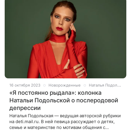
16 октября 2023
Новорожденные
Наталья Подольская
«Я постоянно рыдала»: колонка
Натальи Подольской о послеродовой
депрессии
Наталья Подольская — ведущая авторской рубрики
на deti.mail.ru. В ней певица рассуждает о детях,
семье и материнстве по мотивам общения с