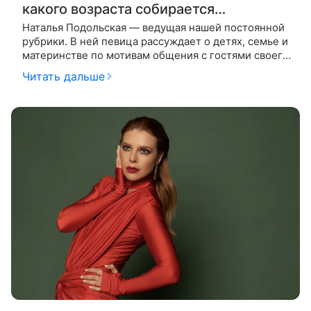
какого возраста собирается
финансово помогать детям
Наталья Подольская — ведущая нашей постоянной
рубрики. В ней певица рассуждает о детях, семье и
материнстве по мотивам общения с гостями своего
YouTube-шоу «Ваша Наташа». На этот раз гостьей
Читать дальше
студии стала певица