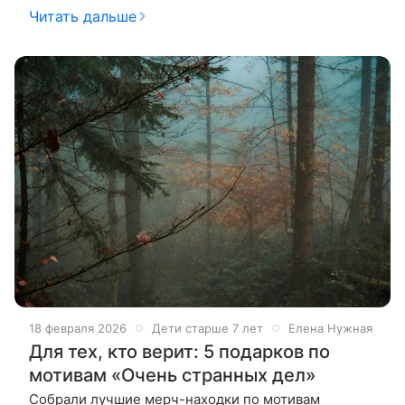
не только период в календаре, но и состояние
Читать дальше
души. Когда за окном тает
18 февраля 2026
Дети старше 7 лет
Елена Нужная
Для тех, кто верит: 5 подарков по
мотивам «Очень странных дел»
Собрали лучшие мерч-находки по мотивам