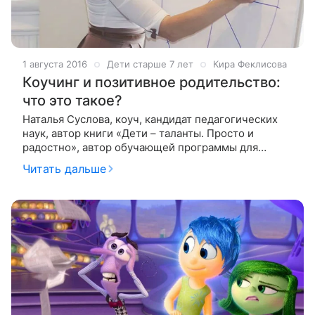
1 августа 2016
Дети старше 7 лет
Кира Феклисова
Коучинг и позитивное родительство:
что это такое?
Наталья Суслова, коуч, кандидат педагогических
наук, автор книги «Дети – таланты. Просто и
радостно», автор обучающей программы для
родителей и детей «Общаться с детьми просто и
Читать дальше
радостно», специально для проекта