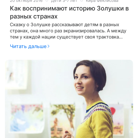
20 октября 2016
Дети 3-7 лет
Кира Феклисова
Как воспринимают историю Золушки в
разных странах
Сказку о Золушке рассказывают детям в разных
странах, она много раз экранизировалась. А между
тем у каждой нации существует своя трактовка
популярной истории и свое отношение к событиям
Читать дальше
и героям. Учась в аспирантуре,