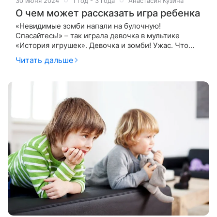
30 июня 2024
1 год - 3 года
Анастасия Кузина
О чем может рассказать игра ребенка
«Невидимые зомби напали на булочную!
Спасайтесь!» – так играла девочка в мультике
«История игрушек». Девочка и зомби! Ужас. Что
делать родителям, услышав такое? Вести ребенка к
Читать дальше
специалистам? Нет, утверждает детский