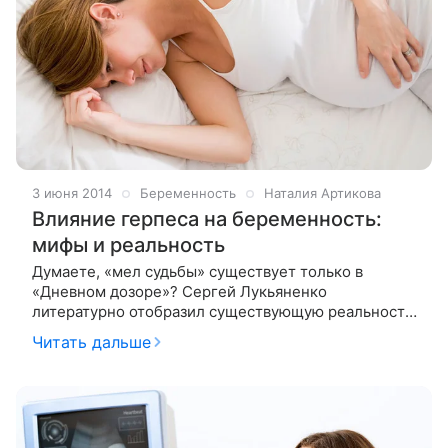
3 июня 2014
Беременность
Наталия Артикова
Влияние герпеса на беременность:
мифы и реальность
Думаете, «мел судьбы» существует только в
«Дневном дозоре»? Сергей Лукьяненко
литературно отобразил существующую реальность,
дав ей короткое и емкое определение. В руках
Читать дальше
женщины очень часто оказывается «мел судьбы»,