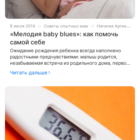
8 июля 2014
Советы опытных мам
Наталия Артикова
«Мелодия baby blues»: как помочь
самой себе
Ожидание рождения ребенка всегда наполнено
радостными предчувствиями: малыш родится,
незабываемая встреча из родильного дома, первое
«агу», предвосхищение счастья. Но реальность
Читать дальше
иногда жестока. К сожалению, для