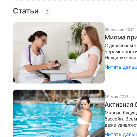
Статьи
2
30 января 2014
Миома при
С диагнозом 
беременности,
Неудивительно
Совместима л
Читать даль
29 мая 2013
Активная 
Многие будущи
бассейн. Всем
даже удивляют
лечащего вра
Читать даль