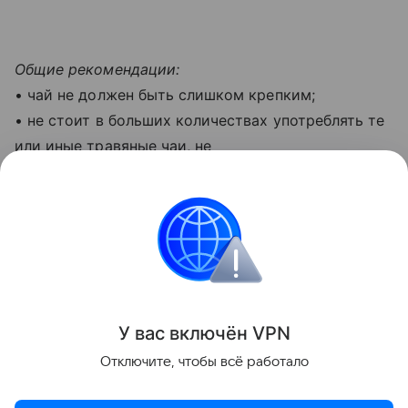
Общие рекомендации:
• чай не должен быть слишком крепким;
• не стоит в больших количествах употреблять те
или иные травяные чаи, не
проконсультировавшись у специалиста;
• о том, какое количество жидкости вам
необходимо употреблять в течение дня,
посоветуйтесь с врачом.
Все о питании детей
У вас включ
ён
V
P
N
Поделиться
Отключите, чтобы всё работало