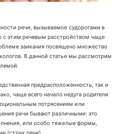
авности речи, вызываемое судорогами в
о с этим речевым расстройством чаще
Проблеме заикания посвящено множество
хологов. В данной статье мы рассмотрим
лемой.
едственная предрасположенность, так и
нако, чаще всего начало недуга родители
моциональным потрясением или
шения речи бывают различными: это
волнения, или особо тяжелые формы,
и (страх речи).