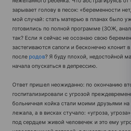
нежеланного ребенка. Что абстрагируясь о
зарывает голову в песок: «беременности нет,
мой случай: стать матерью в планах было 
готовились по полной программе (ЗОЖ, анал
так? Если я сейчас не осознаю свою беремен
застегиваются сапоги и бесконечно клонит в 
после
родов
? Я буду плохой, недостойнои
начала опускаться в депрессию.
Ответ пришел неожиданно: по окончанию вт
госпитализировали с угрозой преждевремен
больничная койка стали моими друзьями на д
лежала, а в висках стучало: «угроза, угроза»,
под сердцем живой человечек и это ему угр