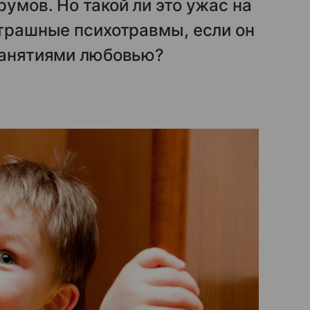
умов. Но такой ли это ужас на
страшные психотравмы, если он
 занятиями любовью?