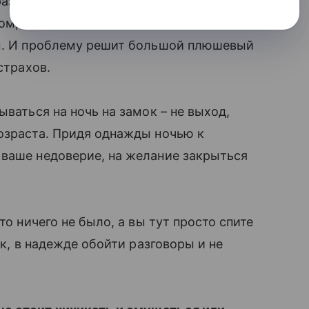
разбираться, почему ребенок
, что он боится спать один в своей
м. И проблему решит большой плюшевый
страхов.
ываться на ночь на замок – не выход,
озраста. Придя однажды ночью к
 ваше недоверие, на желание закрыться
то ничего не было, а вы тут просто спите
к, в надежде обойти разговоры и не