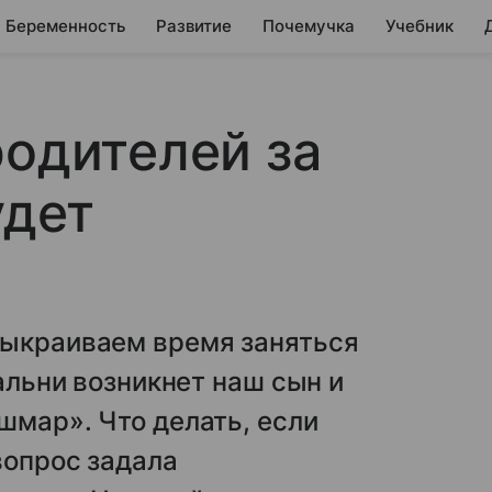
Беременность
Развитие
Почемучка
Учебник
родителей за
удет
выкраиваем время заняться
пальни возникнет наш сын и
шмар». Что делать, если
вопрос задала