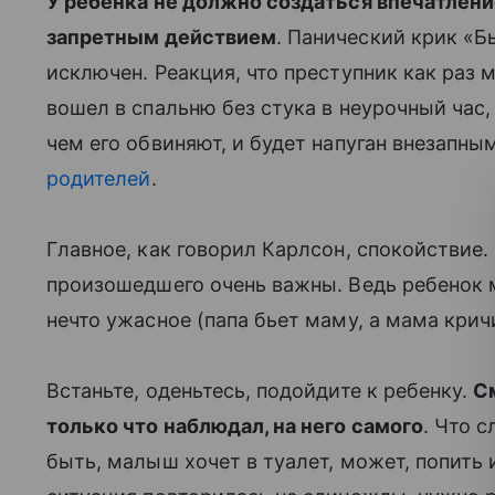
У ребенка не должно создаться впечатление
запретным действием
. Панический крик «
исключен. Реакция, что преступник как раз м
вошел в спальню без стука в неурочный час,
чем его обвиняют, и будет напуган внезапн
родителей
.
Главное, как говорил Карлсон, спокойствие
произошедшего очень важны. Ведь ребенок 
нечто ужасное (папа бьет маму, а мама кричи
Встаньте, оденьтесь, подойдите к ребенку.
С
только что наблюдал, на него самого
. Что 
быть, малыш хочет в туалет, может, попить